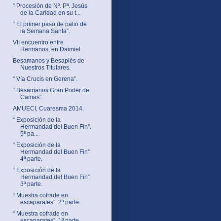
“ Procesión de Nº. Pª. Jesús
de la Caridad en su t...
“ El primer paso de palio de
la Semana Santa”.
VII encuentro entre
Hermanos, en Daimiel.
Besamanos y Besapiés de
Nuestros Titulares.
“ Vía Crucis en Gerena”.
“ Besamanos Gran Poder de
Camas”.
AMUECI, Cuaresma 2014.
“ Exposición de la
Hermandad del Buen Fin”.
5ª pa...
“ Exposición de la
Hermandad del Buen Fin”
4ª parte.
“ Exposición de la
Hermandad del Buen Fin”
3ª parte.
“ Muestra cofrade en
escaparates”. 2ª parte.
“ Muestra cofrade en
escaparates”. 1ª parte.