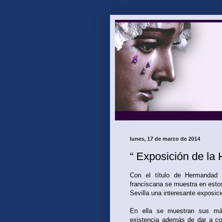
lunes, 17 de marzo de 2014
“ Exposición de la
Con el título de Hermandad 
franciscana se muestra en estos
Sevilla una interesante exposic
En ella se muestran sus más
existencia además de dar a co