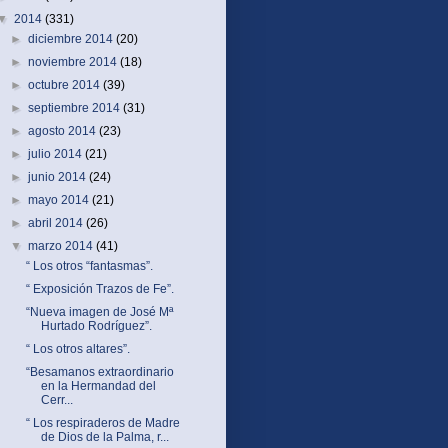
▼
2014
(331)
►
diciembre 2014
(20)
►
noviembre 2014
(18)
►
octubre 2014
(39)
►
septiembre 2014
(31)
►
agosto 2014
(23)
►
julio 2014
(21)
►
junio 2014
(24)
►
mayo 2014
(21)
►
abril 2014
(26)
▼
marzo 2014
(41)
“ Los otros “fantasmas”.
“ Exposición Trazos de Fe”.
“Nueva imagen de José Mª
Hurtado Rodríguez”.
“ Los otros altares”.
“Besamanos extraordinario
en la Hermandad del
Cerr...
“ Los respiraderos de Madre
de Dios de la Palma, r...