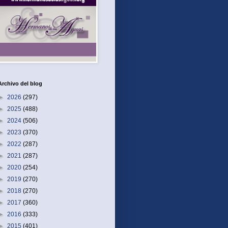
Archivo del blog
►
2026
(297)
►
2025
(488)
►
2024
(506)
►
2023
(370)
►
2022
(287)
►
2021
(287)
►
2020
(254)
►
2019
(270)
►
2018
(270)
►
2017
(360)
►
2016
(333)
►
2015
(401)